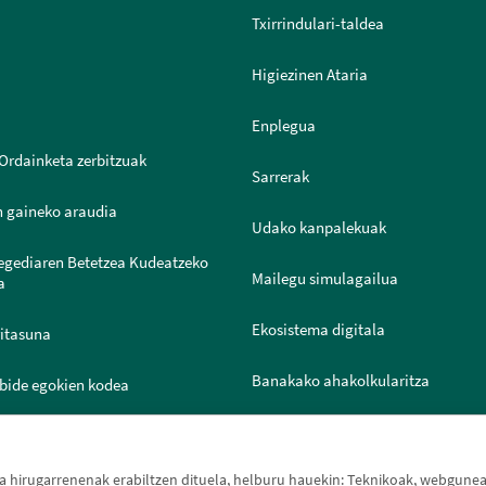
Txirrindulari-taldea
Higiezinen Ataria
Enplegua
Ordainketa zerbitzuak
Sarrerak
n gaineko araudia
Udako kanpalekuak
legediaren Betetzea Kudeatzeko
Mailegu simulagailua
a
Ekosistema digitala
ritasuna
Banakako ahakolkularitza
bide egokien kodea
Joven IN
ntazio Ataria
hirugarrenenak erabiltzen dituela, helburu hauekin: Teknikoak, webguneak 