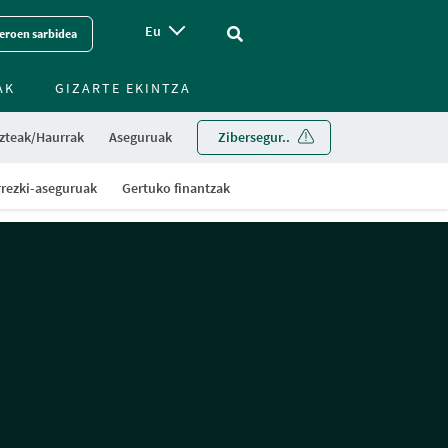
Eu
Vinculo - Buscar en la web
eroen sarbidea
AK
GIZARTE EKINTZA
zteak/Haurrak
Aseguruak
Zibersegur..
rezki-aseguruak
Gertuko finantzak