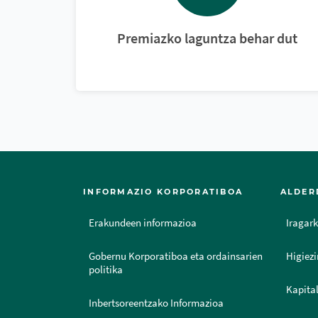
Premiazko laguntza behar dut
INFORMAZIO KORPORATIBOA
ALDER
Erakundeen informazioa
Iragark
Gobernu Korporatiboa eta ordainsarien
Higiezi
politika
Kapital
Inbertsoreentzako Informazioa