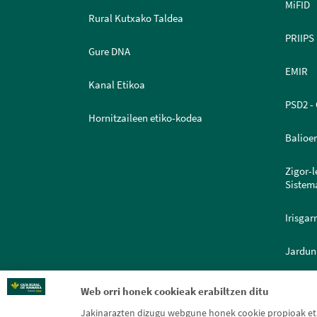
MiFID
Rural Kutxako Taldea
PRIIPS
Gure DNA
EMIR
Kanal Etikoa
PSD2 - 
Hornitzaileen etiko-kodea
Balioe
Zigor-
Sistem
Irisgar
Jardun
Dokume
Web orri honek cookieak erabiltzen ditu
Jakinarazten dizugu webgune honek cookie propioak eta 