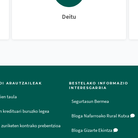
Deitu
DI ARAUTZAILEAK
BESTELAKO INFORMAZIO
INTERESGARRIA
ien taula
Segurtasun Bermea
n kredituari buruzko legea
Bloga Nafarroako Rural Kutxa
 zuriketen kontrako prebentzioa
Bloga Gizarte Ekintza