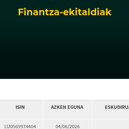
Finantza-ekitaldiak
ISIN
AZKEN EGUNA
ESKUDIRU
LU0569974404
04/06/2026