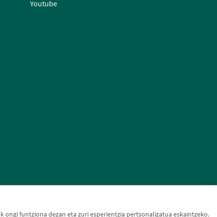
Youtube
ongi funtziona dezan eta zuri esperientzia pertsonalizatua eskaintzeko.