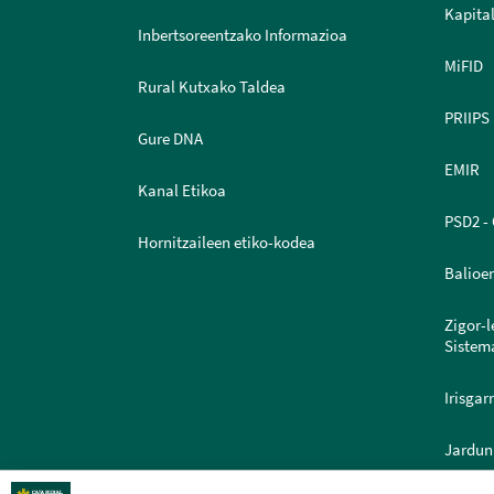
Kapital
Inbertsoreentzako Informazioa
MiFID
Rural Kutxako Taldea
PRIIPS
Gure DNA
EMIR
Kanal Etikoa
PSD2 - 
Hornitzaileen etiko-kodea
Balioe
Zigor-
Sistem
Irisgar
Jardun