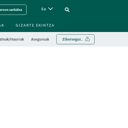
Eu
Vinculo - Buscar en la web
eroen sarbidea
AK
GIZARTE EKINTZA
zteak/Haurrak
Aseguruak
Zibersegur..