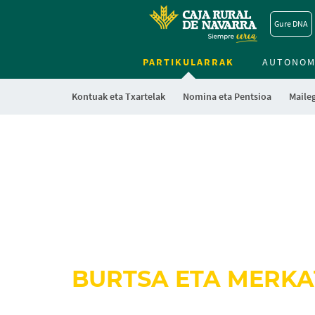
Gure DNA
PARTIKULARRAK
AUTONOM
Kontuak eta Txartelak
Nomina eta Pentsioa
Maile
BURTSA ETA MERK