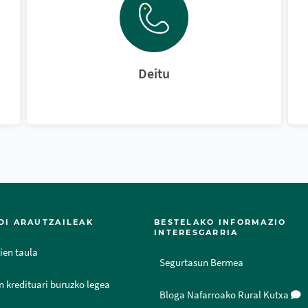
Deitu
DI ARAUTZAILEAK
BESTELAKO INFORMAZIO
INTERESGARRIA
ien taula
Segurtasun Bermea
n kredituari buruzko legea
Bloga Nafarroako Rural Kutxa