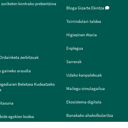
 zuriketen kontrako prebentzioa
Bloga Gizarte Ekintza
Txirrindulari-taldea
Higiezinen Ataria
Enplegua
Ordainketa zerbitzuak
Sarrerak
n gaineko araudia
Udako kanpalekuak
legediaren Betetzea Kudeatzeko
Mailegu simulagailua
a
Ekosistema digitala
ritasuna
Banakako ahakolkularitza
bide egokien kodea