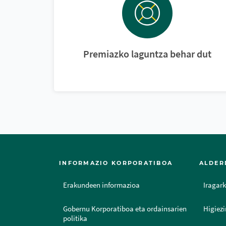
Premiazko laguntza behar dut
INFORMAZIO KORPORATIBOA
ALDER
Erakundeen informazioa
Iragark
Gobernu Korporatiboa eta ordainsarien
Higiezi
politika