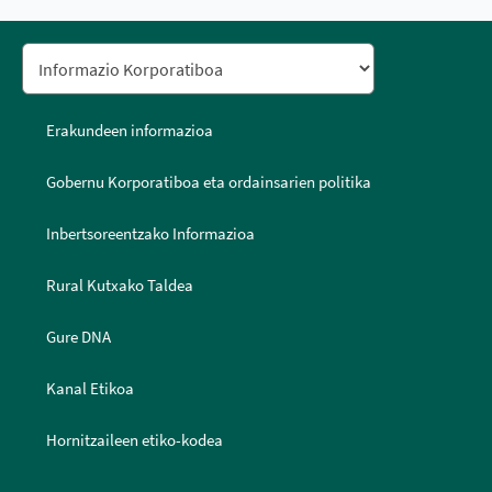
Erakundeen informazioa
Gobernu Korporatiboa eta ordainsarien politika
Inbertsoreentzako Informazioa
Rural Kutxako Taldea
Gure DNA
Kanal Etikoa
Hornitzaileen etiko-kodea