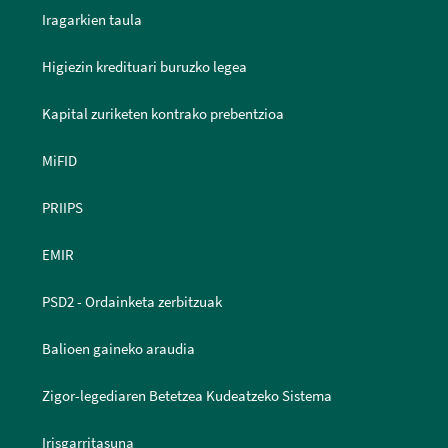
Iragarkien taula
Higiezin kredituari buruzko legea
Kapital zuriketen kontrako prebentzioa
MiFID
PRIIPS
EMIR
PSD2 - Ordainketa zerbitzuak
Balioen gaineko araudia
Zigor-legediaren Betetzea Kudeatzeko Sistema
Irisgarritasuna