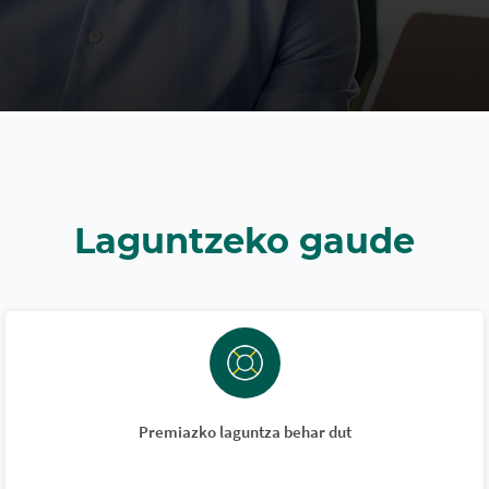
Laguntzeko gaude
Premiazko laguntza behar dut