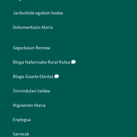
Jardunbide egokien kodea
Dokumentazio Ataria
Segurtasun Bermea
Bloga Nafarroako Rural Kutxa
Bloga Gizarte Ekintza
Txirrindulari-taldea
Higiezinen Ataria
Enplegua
Sarrerak