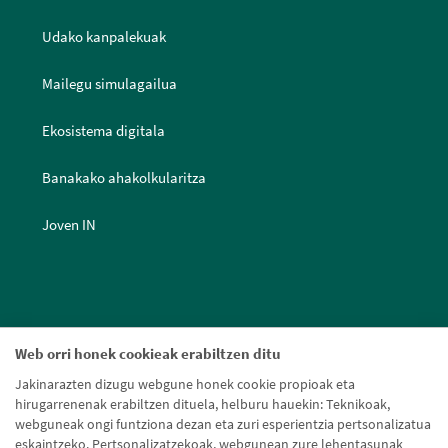
Udako kanpalekuak
Mailegu simulagailua
Ekosistema digitala
Banakako ahakolkularitza
Joven IN
Web orri honek cookieak erabiltzen ditu
Jakinarazten dizugu webgune honek cookie propioak eta
hirugarrenenak erabiltzen dituela, helburu hauekin: Teknikoak,
webguneak ongi funtziona dezan eta zuri esperientzia pertsonalizatua
eskaintzeko. Pertsonalizatzekoak, webgunean zure lehentasunak