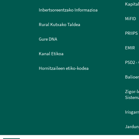
Kapital
Inbertsoreentzako Informazioa
MiFID
Rural Kutxako Taldea
PRIIPS
Gure DNA
EMIR
Kanal Etikoa
PSD2 - 
Hornitzaileen etiko-kodea
Balioe
Zigor-
Sistem
Irisgar
Jardun