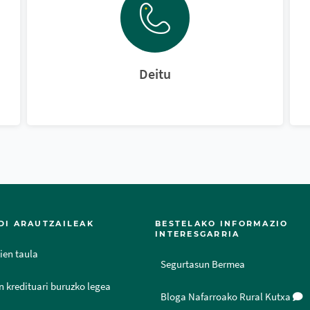
Deitu
DI ARAUTZAILEAK
BESTELAKO INFORMAZIO
INTERESGARRIA
ien taula
Segurtasun Bermea
n kredituari buruzko legea
Bloga Nafarroako Rural Kutxa