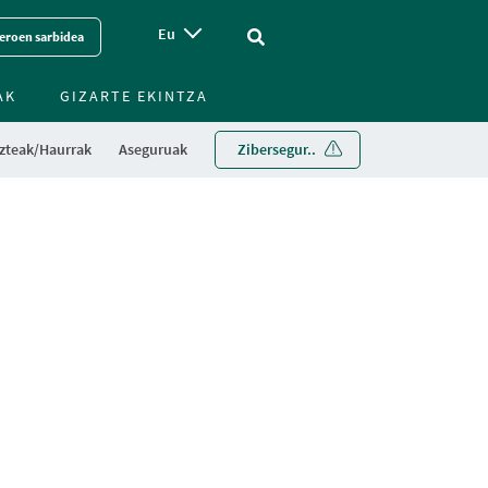
Eu
Vinculo - Buscar en la web
eroen sarbidea
AK
GIZARTE EKINTZA
zteak/Haurrak
Aseguruak
Zibersegur..