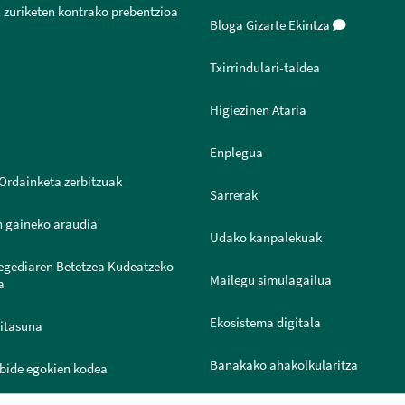
 zuriketen kontrako prebentzioa
Bloga Gizarte Ekintza
Txirrindulari-taldea
Higiezinen Ataria
Enplegua
Ordainketa zerbitzuak
Sarrerak
n gaineko araudia
Udako kanpalekuak
legediaren Betetzea Kudeatzeko
Mailegu simulagailua
a
Ekosistema digitala
ritasuna
Banakako ahakolkularitza
bide egokien kodea