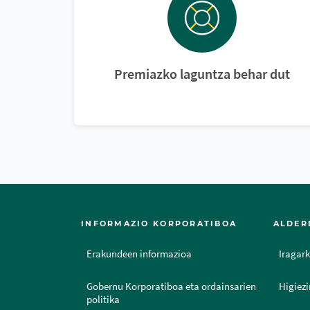
Premiazko laguntza behar dut
INFORMAZIO KORPORATIBOA
ALDER
Erakundeen informazioa
Iragark
Gobernu Korporatiboa eta ordainsarien
Higiezi
politika