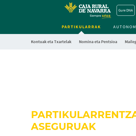
Gure DNA
PARTIKULARRAK
AUTONOM
Kontuak eta Txartelak
Nomina eta Pentsioa
Maile
PARTIKULARRENTZ
ASEGURUAK