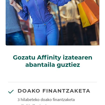
Gozatu Affinity izatearen
abantaila guztiez
DOAKO FINANTZAKETA
3 hilabeteko doako finantzaketa