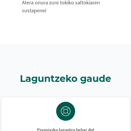
Atera onura zure tokiko saltokiaren
sustapenei
Laguntzeko gaude
Premiazko laguntza behar dut