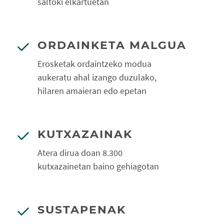
saltoki elkartuetan
ORDAINKETA MALGUA
Erosketak ordaintzeko modua
aukeratu ahal izango duzulako,
hilaren amaieran edo epetan
KUTXAZAINAK
Atera dirua doan 8.300
kutxazainetan baino gehiagotan
SUSTAPENAK