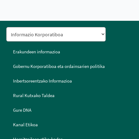
Erakundeen informazioa
Gobernu Korporatiboa eta ordainsarien politika
Inbertsoreentzako Informazioa
Rural Kutxako Taldea
Gure DNA
Kanal Etikoa