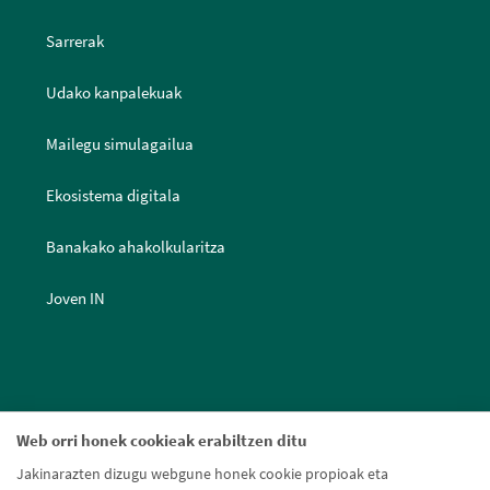
Sarrerak
Udako kanpalekuak
Mailegu simulagailua
Ekosistema digitala
Banakako ahakolkularitza
Joven IN
Web orri honek cookieak erabiltzen ditu
Jakinarazten dizugu webgune honek cookie propioak eta