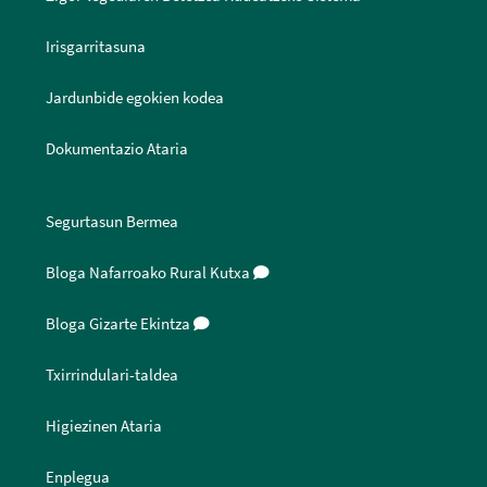
Irisgarritasuna
Jardunbide egokien kodea
Dokumentazio Ataria
Segurtasun Bermea
Bloga Nafarroako Rural Kutxa
Bloga Gizarte Ekintza
Txirrindulari-taldea
Higiezinen Ataria
Enplegua