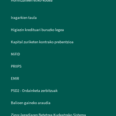
Hornitzaileen etiko-kodea
Iragarkien taula
Higiezin kredituari buruzko legea
Kapital zuriketen kontrako prebentzioa
MiFID
PRIIPS
EMIR
PSD2 - Ordainketa zerbitzuak
Balioen gaineko araudia
Zigor-legediaren Betetzea Kudeatzeko Sistema