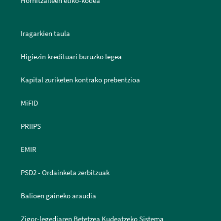
Hornitzaileen etiko-kodea
Iragarkien taula
Higiezin kredituari buruzko legea
Kapital zuriketen kontrako prebentzioa
MiFID
PRIIPS
EMIR
PSD2 - Ordainketa zerbitzuak
Balioen gaineko araudia
Zigor-legediaren Betetzea Kudeatzeko Sistema