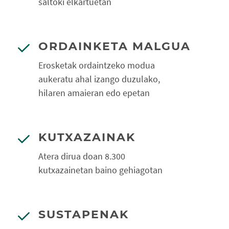
saltoki elkartuetan
ORDAINKETA MALGUA
Erosketak ordaintzeko modua
aukeratu ahal izango duzulako,
hilaren amaieran edo epetan
KUTXAZAINAK
Atera dirua doan 8.300
kutxazainetan baino gehiagotan
SUSTAPENAK