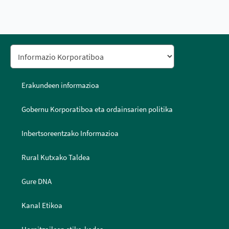
Erakundeen informazioa
Gobernu Korporatiboa eta ordainsarien politika
Inbertsoreentzako Informazioa
Rural Kutxako Taldea
Gure DNA
Kanal Etikoa