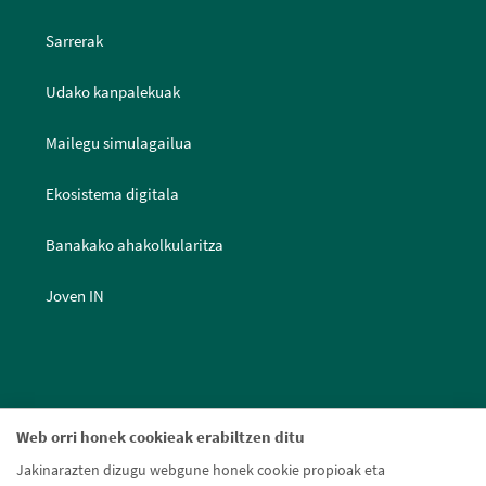
Sarrerak
Udako kanpalekuak
Mailegu simulagailua
Ekosistema digitala
Banakako ahakolkularitza
Joven IN
Web orri honek cookieak erabiltzen ditu
Jakinarazten dizugu webgune honek cookie propioak eta