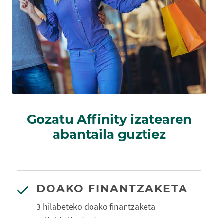
Gozatu Affinity izatearen
abantaila guztiez
DOAKO FINANTZAKETA
3 hilabeteko doako finantzaketa