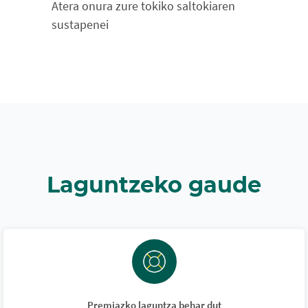
Atera onura zure tokiko saltokiaren
sustapenei
Laguntzeko gaude
Premiazko laguntza behar dut