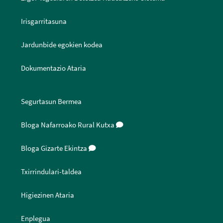
Irisgarritasuna
Jardunbide egokien kodea
Dokumentazio Ataria
Segurtasun Bermea
Bloga Nafarroako Rural Kutxa
Bloga Gizarte Ekintza
Txirrindulari-taldea
Higiezinen Ataria
Enplegua