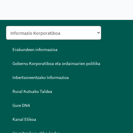
Erakundeen informazioa
Gobernu Korporatiboa eta ordainsarien politika
Inbertsoreentzako Informazioa
Rural Kutxako Taldea
Gure DNA
Kanal Etikoa