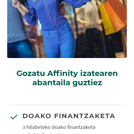
Gozatu Affinity izatearen
abantaila guztiez
DOAKO FINANTZAKETA
3 hilabeteko doako finantzaketa