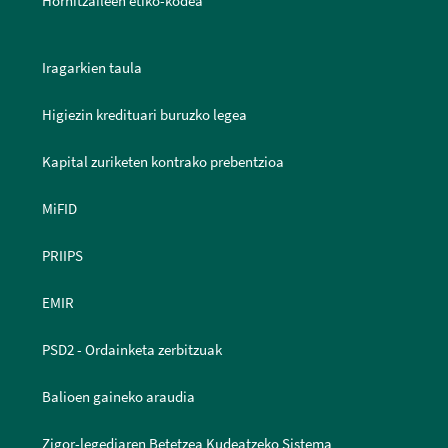
Hornitzaileen etiko-kodea
Iragarkien taula
Higiezin kredituari buruzko legea
Kapital zuriketen kontrako prebentzioa
MiFID
PRIIPS
EMIR
PSD2 - Ordainketa zerbitzuak
Balioen gaineko araudia
Zigor-legediaren Betetzea Kudeatzeko Sistema