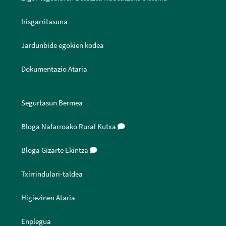
Irisgarritasuna
Jardunbide egokien kodea
Dokumentazio Ataria
Segurtasun Bermea
Bloga Nafarroako Rural Kutxa
Bloga Gizarte Ekintza
Txirrindulari-taldea
Higiezinen Ataria
Enplegua