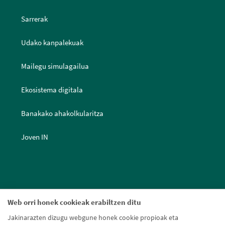
Sarrerak
Udako kanpalekuak
Mailegu simulagailua
Ekosistema digitala
Banakako ahakolkularitza
Joven IN
Web orri honek cookieak erabiltzen ditu
Jakinarazten dizugu webgune honek cookie propioak eta