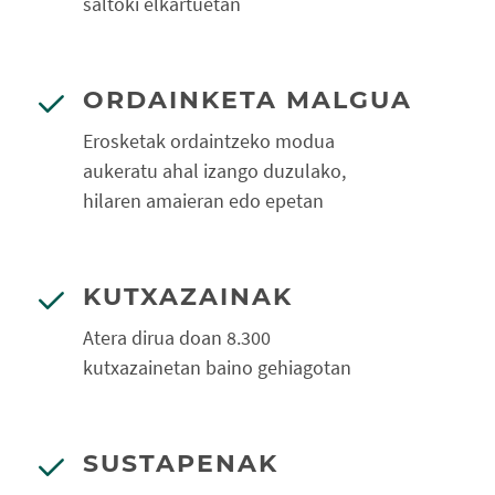
saltoki elkartuetan
ORDAINKETA MALGUA
Erosketak ordaintzeko modua
aukeratu ahal izango duzulako,
hilaren amaieran edo epetan
KUTXAZAINAK
Atera dirua doan 8.300
kutxazainetan baino gehiagotan
SUSTAPENAK