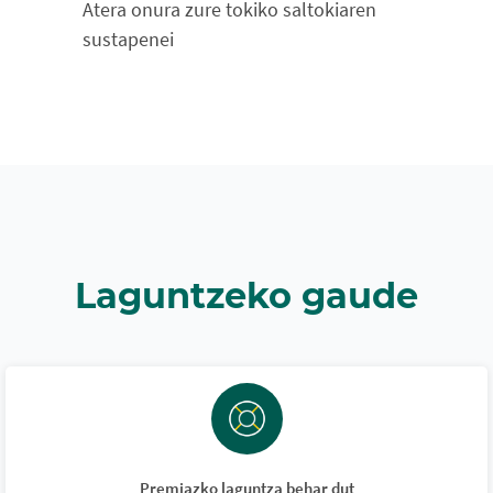
Atera onura zure tokiko saltokiaren
sustapenei
Laguntzeko gaude
Premiazko laguntza behar dut