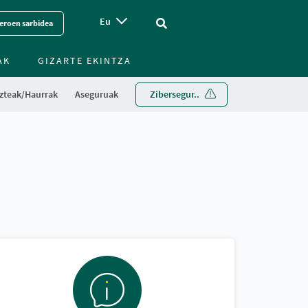
Eu
Vinculo - Buscar en la web
eroen sarbidea
AK
GIZARTE EKINTZA
zteak/Haurrak
Aseguruak
Zibersegur..