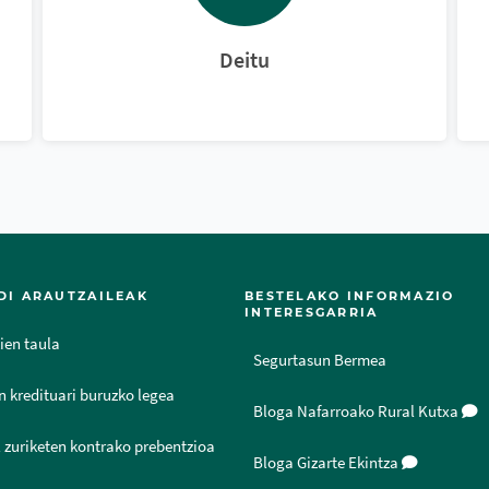
Deitu
DI ARAUTZAILEAK
BESTELAKO INFORMAZIO
INTERESGARRIA
ien taula
Segurtasun Bermea
n kredituari buruzko legea
Bloga Nafarroako Rural Kutxa
 zuriketen kontrako prebentzioa
Bloga Gizarte Ekintza