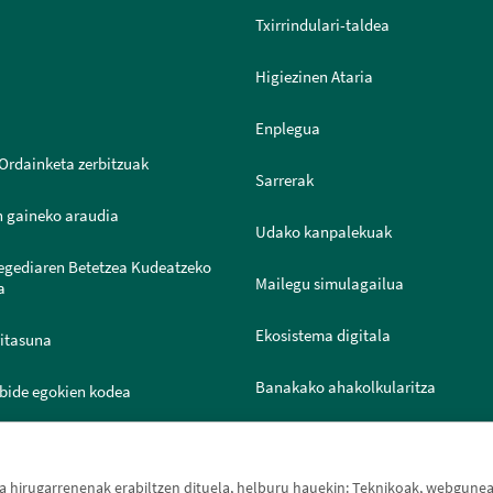
Txirrindulari-taldea
Higiezinen Ataria
Enplegua
Ordainketa zerbitzuak
Sarrerak
n gaineko araudia
Udako kanpalekuak
legediaren Betetzea Kudeatzeko
Mailegu simulagailua
a
Ekosistema digitala
ritasuna
Banakako ahakolkularitza
bide egokien kodea
Joven IN
ntazio Ataria
hirugarrenenak erabiltzen dituela, helburu hauekin: Teknikoak, webguneak 