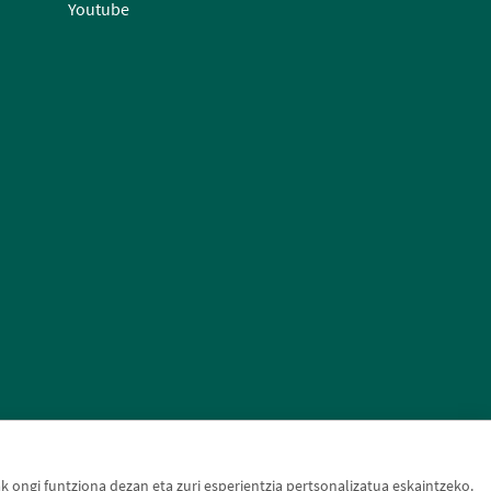
Youtube
ongi funtziona dezan eta zuri esperientzia pertsonalizatua eskaintzeko.