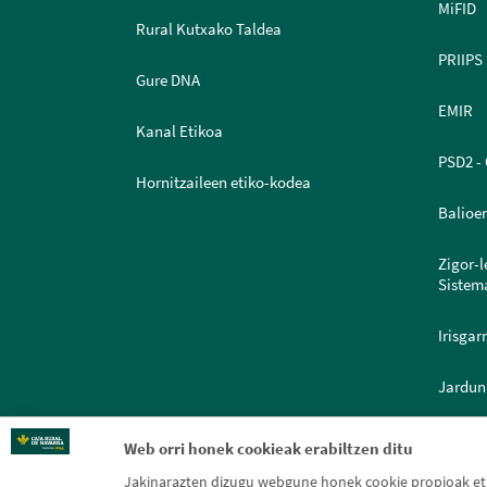
MiFID
Rural Kutxako Taldea
PRIIPS
Gure DNA
EMIR
Kanal Etikoa
PSD2 - 
Hornitzaileen etiko-kodea
Balioe
Zigor-
Sistem
Irisgar
Jardun
Dokume
Web orri honek cookieak erabiltzen ditu
Jakinarazten dizugu webgune honek cookie propioak eta 