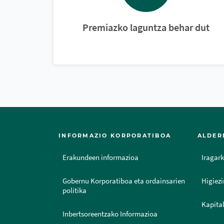
Premiazko laguntza behar dut
INFORMAZIO KORPORATIBOA
ALDER
Erakundeen informazioa
Iragark
Gobernu Korporatiboa eta ordainsarien
Higiezi
politika
Kapital
Inbertsoreentzako Informazioa