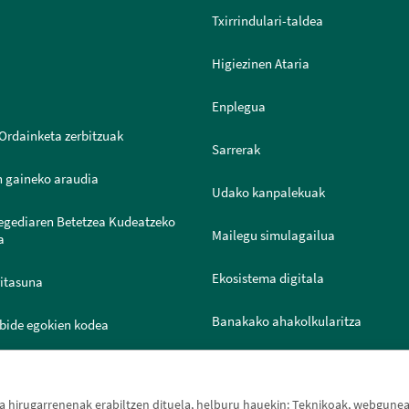
Txirrindulari-taldea
Higiezinen Ataria
Enplegua
Ordainketa zerbitzuak
Sarrerak
n gaineko araudia
Udako kanpalekuak
legediaren Betetzea Kudeatzeko
Mailegu simulagailua
a
Ekosistema digitala
ritasuna
Banakako ahakolkularitza
bide egokien kodea
Joven IN
ntazio Ataria
hirugarrenenak erabiltzen dituela, helburu hauekin: Teknikoak, webguneak 