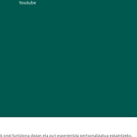
Youtube
ongi funtziona dezan eta zuri esperientzia pertsonalizatua eskaintzeko.