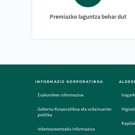
Premiazko laguntza behar dut
INFORMAZIO KORPORATIBOA
ALDER
Erakundeen informazioa
Iragark
Gobernu Korporatiboa eta ordainsarien
Higiezi
politika
Kapital
Inbertsoreentzako Informazioa