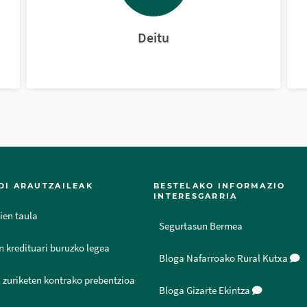
Deitu
DI ARAUTZAILEAK
BESTELAKO INFORMAZIO
INTERESGARRIA
ien taula
Segurtasun Bermea
n kredituari buruzko legea
Bloga Nafarroako Rural Kutxa
 zuriketen kontrako prebentzioa
Bloga Gizarte Ekintza