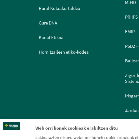
MiFID
Rural Kutxako Taldea
PRIIPS
Gure DNA
EMIR
Kanal Etikoa
PSD2 - 
Hornitzaileen etiko-kodea
Balioe
Zigor-
Sistem
Irisgar
Jardun
Dokume
Web orri honek cookieak erabiltzen ditu
Jakinarazten dizugu webgune honek cookie propioak eta 