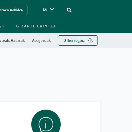
Eu
Vinculo - Buscar en la web
eroen sarbidea
AK
GIZARTE EKINTZA
zteak/Haurrak
Aseguruak
Zibersegur..