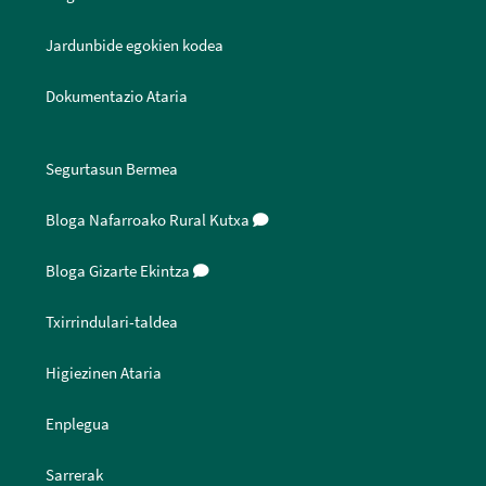
Jardunbide egokien kodea
Dokumentazio Ataria
Segurtasun Bermea
Bloga Nafarroako Rural Kutxa
Bloga Gizarte Ekintza
Txirrindulari-taldea
Higiezinen Ataria
Enplegua
Sarrerak