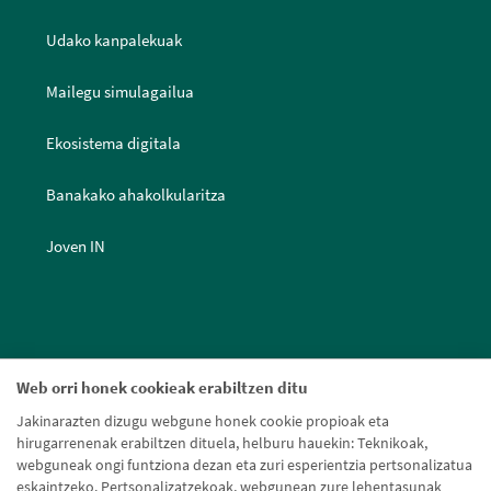
Udako kanpalekuak
Mailegu simulagailua
Ekosistema digitala
Banakako ahakolkularitza
Joven IN
Web orri honek cookieak erabiltzen ditu
Jakinarazten dizugu webgune honek cookie propioak eta
hirugarrenenak erabiltzen dituela, helburu hauekin: Teknikoak,
webguneak ongi funtziona dezan eta zuri esperientzia pertsonalizatua
eskaintzeko. Pertsonalizatzekoak, webgunean zure lehentasunak