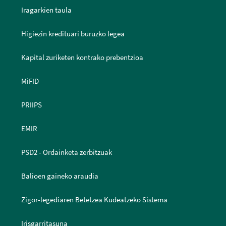
Iragarkien taula
Higiezin kredituari buruzko legea
Kapital zuriketen kontrako prebentzioa
MiFID
PRIIPS
EMIR
PSD2 - Ordainketa zerbitzuak
Balioen gaineko araudia
Zigor-legediaren Betetzea Kudeatzeko Sistema
Irisgarritasuna