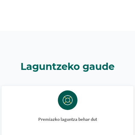
Laguntzeko gaude
Premiazko laguntza behar dut