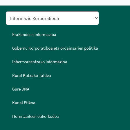
Erakundeen informazioa
Gobernu Korporatiboa eta ordainsarien politika
Inbertsoreentzako Informazioa
Rural Kutxako Taldea
Gure DNA
Kanal Etikoa
Hornitzaileen etiko-kodea