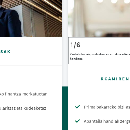
1
/6
TSAK
Zenbaki horrek produktuaren arriskua adierazt
handiena.
RGAMIREN
eko finantza-merkatuetan
Prima bakarreko bizi-a
ularitzaz eta kudeaketaz
Abantaila handiak zerg