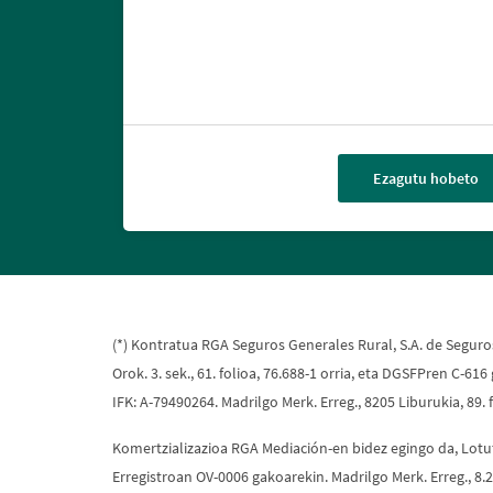
Ezagutu hobeto
(*) Kontratua RGA Seguros Generales Rural, S.A. de Seguros 
Orok. 3. sek., 61. folioa, 76.688-1 orria, eta DGSFPren C-
IFK: A-79490264. Madrilgo Merk. Erreg., 8205 Liburukia, 89.
Komertzializazioa RGA Mediación-en bidez egingo da, Lot
Erregistroan OV-0006 gakoarekin. Madrilgo Merk. Erreg., 8.2