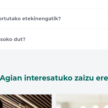
ortutako etekinengatik?
asoko dut?
Agian interesatuko zaizu er