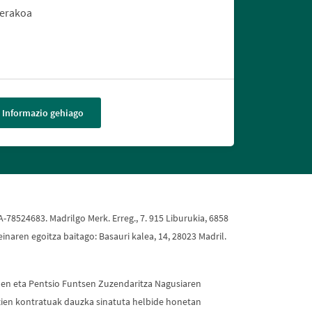
terakoa
Informazio gehiago
A-78524683. Madrilgo Merk. Erreg., 7. 915 Liburukia, 6858
naren egoitza baitago: Basauri kalea, 14, 28023 Madril.
uen eta Pentsio Funtsen Zuzendaritza Nagusiaren
entzien kontratuak dauzka sinatuta helbide honetan