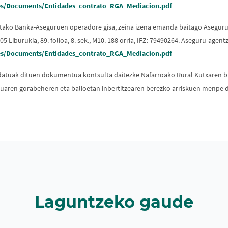
s/Documents/Entidades_contrato_RGA_Mediacion.pdf
utako Banka-Aseguruen operadore gisa, zeina izena emanda baitago Asegur
05 Liburukia, 89. folioa, 8. sek., M10. 188 orria, IFZ: 79490264. Aseguru-ag
s/Documents/Entidades_contrato_RGA_Mediacion.pdf
ko datuak dituen dokumentua kontsulta daitezke Nafarroako Rural Kutxaren
aren gorabeheren eta balioetan inbertitzearen berezko arriskuen menpe dag
Laguntzeko gaude