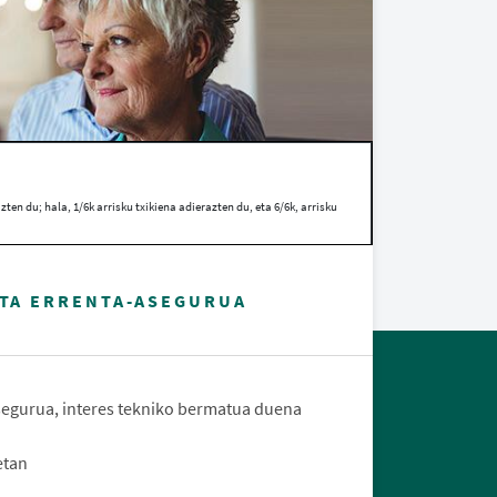
en du; hala, 1/6k arrisku txikiena adierazten du, eta 6/6k, arrisku
TA ERRENTA-ASEGURUA
segurua, interes tekniko bermatua duena
etan