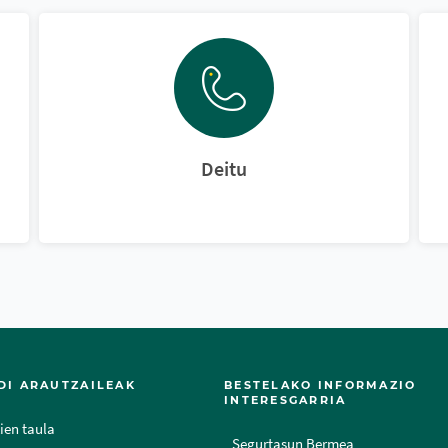
Deitu
DI ARAUTZAILEAK
BESTELAKO INFORMAZIO
INTERESGARRIA
ien taula
Segurtasun Bermea