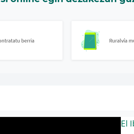
ontratatu berria
Ruralvía m