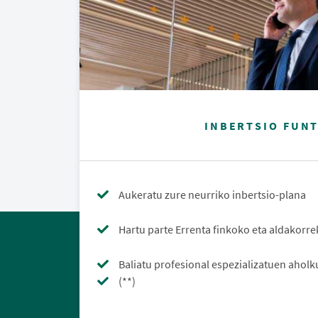
INBERTSIO FUN
Aukeratu zure neurriko inbertsio-plana
Hartu parte Errenta finkoko eta aldakorr
Baliatu profesional espezializatuen aholk
(**)