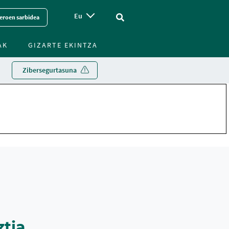
Eu
Vinculo - Buscar en la web
eroen sarbidea
AK
GIZARTE EKINTZA
Zibersegurtasuna
ztia