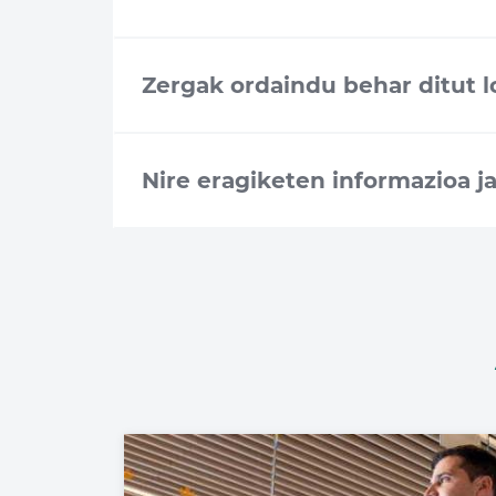
Zergak ordaindu behar ditut l
Nire eragiketen informazioa j