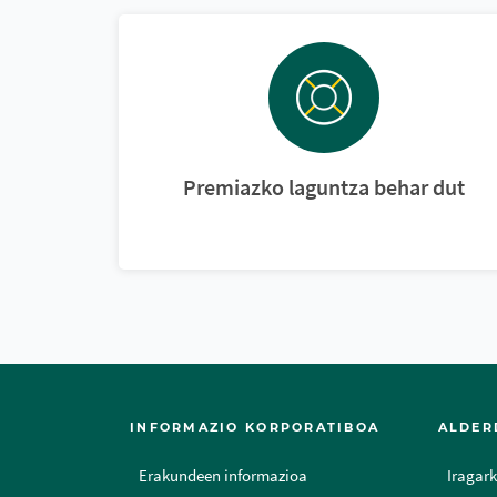
Premiazko laguntza behar dut
INFORMAZIO KORPORATIBOA
ALDER
Erakundeen informazioa
Iragark