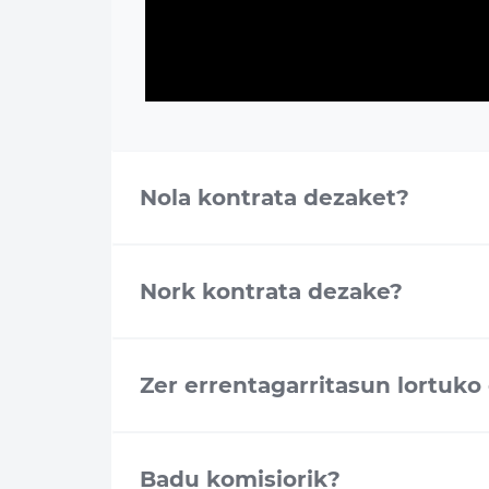
Nola kontrata dezaket?
Nork kontrata dezake?
Zer errentagarritasun lortuko
Badu komisiorik?