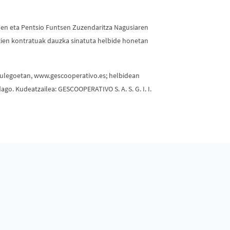
uen eta Pentsio Funtsen Zuzendaritza Nagusiaren
entzien kontratuak dauzka sinatuta helbide honetan
 bulegoetan, www.gescooperativo.es; helbidean
o. Kudeatzailea: GESCOOPERATIVO S. A. S. G. I. I.