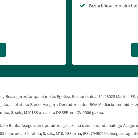
Biziartekoa edo aldi ba
y Reaseguros konpainiarekin. Egoitza: Basauri kalea, 14, 28023 Madril. IFK: 
616 gakoa, Lotutako Banka-Aseguru Operadorea den RGA Mediación-en bidez, zei
 folioa, 8. sek., M10188 orria, eta DGSFPren OV-0006 gakoa.
utako Banka-Aseguruen operadore gisa, zeina izena emanda baitago Asegur
05 Liburukia, 89. folioa, 8. sek., M10. 188 orria, IFZ: 79490264. Aseguru-ag