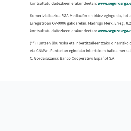
kontsultatu daitezkeen erakundeetan:
www.segurosrga.e
Komertzializazioa RGA Mediación-en bidez egingo da, Lot
Erregistroan OV-0006 gakoarekin. Madrilgo Merk. Erreg., 8.2
kontsultatu daitezkeen erakundeetan:
www.segurosrga.e
(**) Funtsen liburuxka eta inbertitzaileentzako oinarriz
eta CNMVn. Funtsetan egindako inbertsioen balioa merkatu
C. Gordailuzaina: Banco Cooperativo Español S.A.