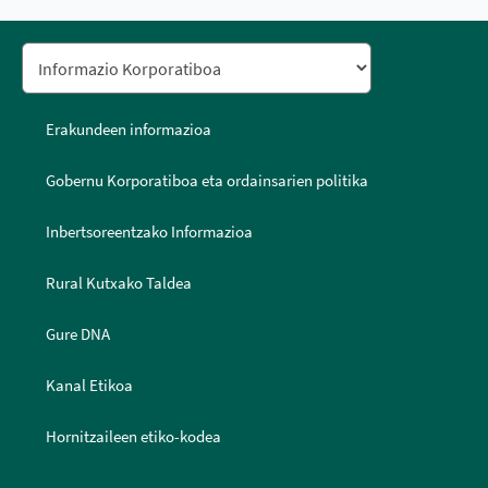
Erakundeen informazioa
Gobernu Korporatiboa eta ordainsarien politika
Inbertsoreentzako Informazioa
Rural Kutxako Taldea
Gure DNA
Kanal Etikoa
Hornitzaileen etiko-kodea