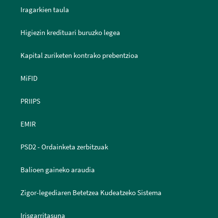
Iragarkien taula
Higiezin kredituari buruzko legea
Kapital zuriketen kontrako prebentzioa
MiFID
PRIIPS
EMIR
PSD2 - Ordainketa zerbitzuak
Balioen gaineko araudia
Zigor-legediaren Betetzea Kudeatzeko Sistema
Irisgarritasuna