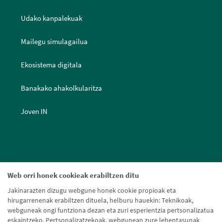
Udako kanpalekuak
Mailegu simulagailua
Ekosistema digitala
Banakako ahakolkularitza
Joven IN
Web orri honek cookieak erabiltzen ditu
Jakinarazten dizugu webgune honek cookie propioak eta
hirugarrenenak erabiltzen dituela, helburu hauekin: Teknikoak,
webguneak ongi funtziona dezan eta zuri esperientzia pertsonalizatua
eskaintzeko. Pertsonalizatzekoak, webgunean zure lehentasunak