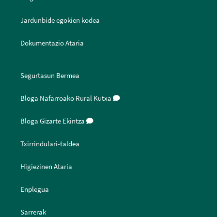
Jardunbide egokien kodea
Dokumentazio Ataria
Segurtasun Bermea
Bloga Nafarroako Rural Kutxa
Bloga Gizarte Ekintza
Txirrindulari-taldea
Higiezinen Ataria
Enplegua
Sarrerak