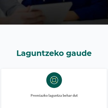
Laguntzeko gaude
Premiazko laguntza behar dut