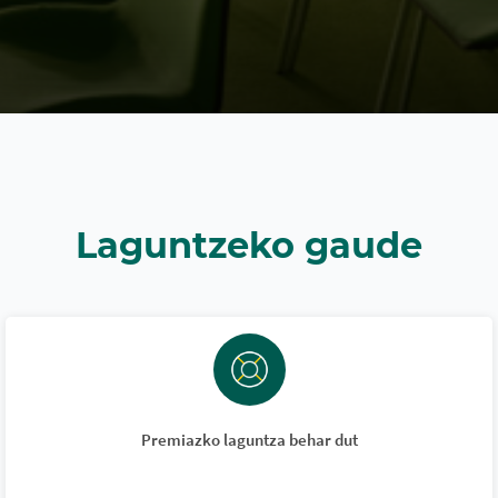
Laguntzeko gaude
Premiazko laguntza behar dut