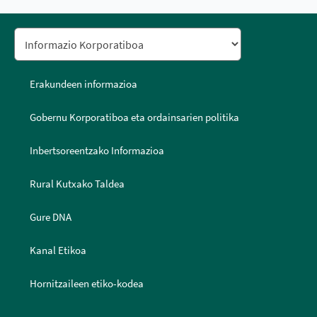
Erakundeen informazioa
Gobernu Korporatiboa eta ordainsarien politika
Inbertsoreentzako Informazioa
Rural Kutxako Taldea
Gure DNA
Kanal Etikoa
Hornitzaileen etiko-kodea