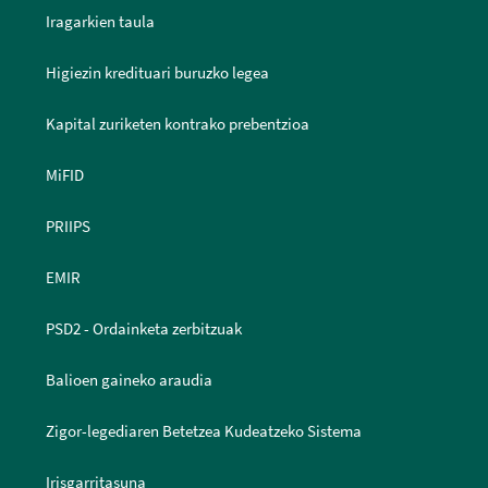
Iragarkien taula
Higiezin kredituari buruzko legea
Kapital zuriketen kontrako prebentzioa
MiFID
PRIIPS
EMIR
PSD2 - Ordainketa zerbitzuak
Balioen gaineko araudia
Zigor-legediaren Betetzea Kudeatzeko Sistema
Irisgarritasuna