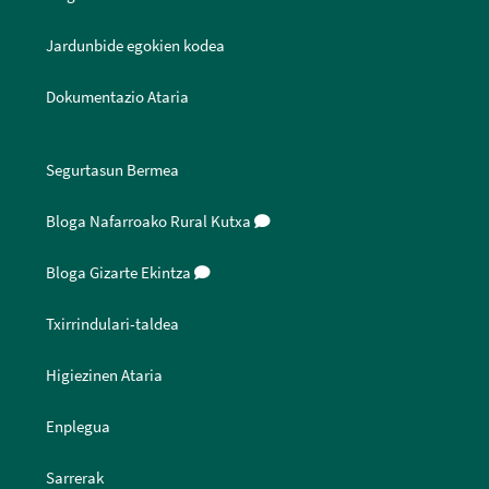
Jardunbide egokien kodea
Dokumentazio Ataria
Segurtasun Bermea
Bloga Nafarroako Rural Kutxa
Bloga Gizarte Ekintza
Txirrindulari-taldea
Higiezinen Ataria
Enplegua
Sarrerak