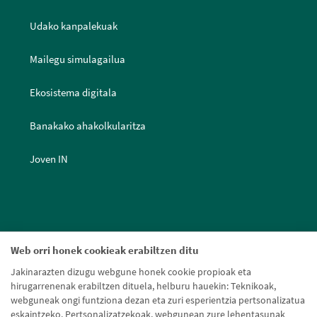
Udako kanpalekuak
Mailegu simulagailua
Ekosistema digitala
Banakako ahakolkularitza
Joven IN
Web orri honek cookieak erabiltzen ditu
Jakinarazten dizugu webgune honek cookie propioak eta
hirugarrenenak erabiltzen dituela, helburu hauekin: Teknikoak,
webguneak ongi funtziona dezan eta zuri esperientzia pertsonalizatua
eskaintzeko. Pertsonalizatzekoak, webgunean zure lehentasunak