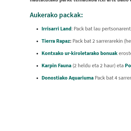
Aukerako packak:
Irrisarri Land
: Pack bat lau pertsonarent
Tierra Rapaz
:
Pack bat 2 sarrerarekin (h
Kontxako ur-kiroletarako bonuak
erost
Karpin Fauna
(2 heldu eta 2 haur) eta
Po
Donostiako Aquariuma
Pack bat 4 sarre