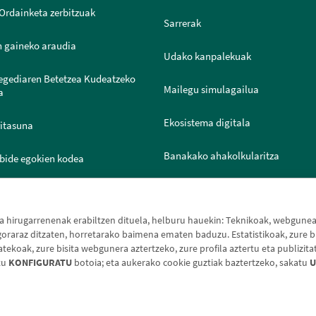
Ordainketa zerbitzuak
Sarrerak
n gaineko araudia
Udako kanpalekuak
legediaren Betetzea Kudeatzeko
Mailegu simulagailua
a
Ekosistema digitala
ritasuna
Banakako ahakolkularitza
bide egokien kodea
Joven IN
ntazio Ataria
hirugarrenenak erabiltzen dituela, helburu hauekin: Teknikoak, webguneak 
raraz ditzaten, horretarako baimena ematen baduzu. Estatistikoak, zure bi
koak, zure bisita webgunera aztertzeko, zure profila aztertu eta publizita
tu
KONFIGURATU
botoia; eta aukerako cookie guztiak baztertzeko, sakatu
U
e-oharra
Cookien politika
Datuen babesa
Aldaketa-m