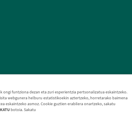
ongi funtziona dezan eta zuri esperientzia pertsonalizatua eskaintzeko.
sita webgunera helburu estatistikoekin aztertzeko, horretarako baimena
tea eskaintzeko asmoz. Cookie guztien erabilera onartzeko, sakatu
KATU
botoia. Sakatu
otak