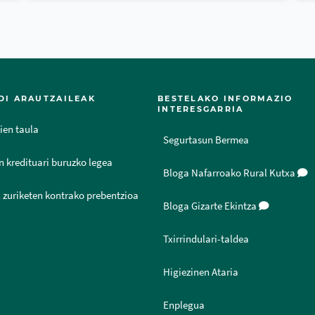
DI ARAUTZAILEAK
BESTELAKO INFORMAZIO
INTERESGARRIA
ien taula
Segurtasun Bermea
n kredituari buruzko legea
Bloga Nafarroako Rural Kutxa
 zuriketen kontrako prebentzioa
Bloga Gizarte Ekintza
Txirrindulari-taldea
Higiezinen Ataria
Enplegua