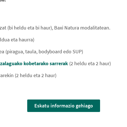
zat (bi heldu eta bi haur), Baxi Natura modalitatean.
eldua eta haurra)
ea (piragua, taula, bodyboard edo SUP)
zalaguako kobetarako sarrerak
(2 heldu eta 2 haur)
rarekin (2 heldu eta 2 haur)
Eskatu informazio gehiago