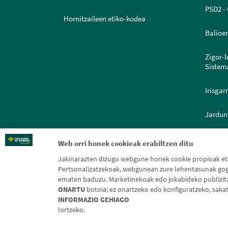
PSD2 - 
Hornitzaileen etiko-kodea
Balioe
Zigor-
Sistem
Irisgar
Jardun
Dokume
Web orri honek cookieak erabiltzen ditu
Jakinarazten dizugu webgune honek cookie propioak eta 
Pertsonalizatzekoak, webgunean zure lehentasunak gogo
ematen baduzu. Marketinekoak edo jokabideko publizitate
ONARTU
botoia; ez onartzeko edo konfiguratzeko, saka
INFORMAZIO GEHIAGO
Leg
lortzeko.