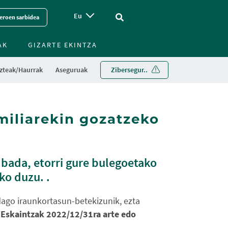
Eu
Vinculo - Buscar en la web
eroen sarbidea
AK
GIZARTE EKINTZA
zteak/Haurrak
Aseguruak
Zibersegur..
iliarekin gozatzeko
bada, etorri gure bulegoetako
ko duzu. .
dago iraunkortasun-betekizunik, ezta
.
Eskaintzak 2022/12/31ra arte edo