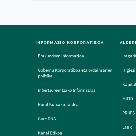
INFORMAZIO KORPORATIBOA
ALDER
Erakundeen informazioa
Iragark
Gobernu Korporatiboa eta ordainsarien
Higiezi
politika
Kapital
Inbertsoreentzako Informazioa
MiFID
Rural Kutxako Taldea
PRIIPS
Gure DNA
EMIR
Kanal Etikoa