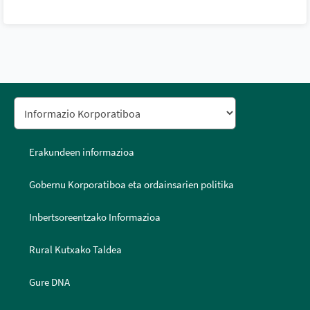
Erakundeen informazioa
Gobernu Korporatiboa eta ordainsarien politika
Inbertsoreentzako Informazioa
Rural Kutxako Taldea
Gure DNA