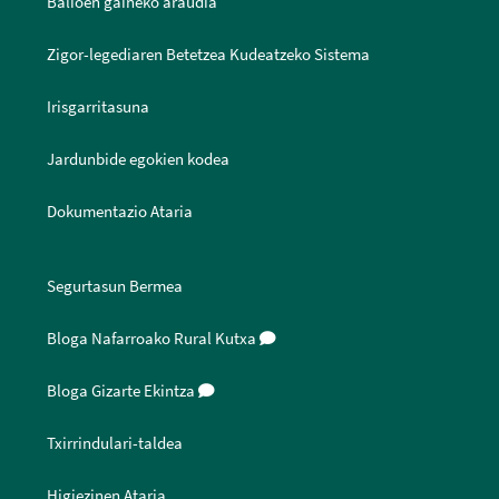
Balioen gaineko araudia
Zigor-legediaren Betetzea Kudeatzeko Sistema
Irisgarritasuna
Jardunbide egokien kodea
Dokumentazio Ataria
Segurtasun Bermea
Bloga Nafarroako Rural Kutxa
Bloga Gizarte Ekintza
Txirrindulari-taldea
Higiezinen Ataria