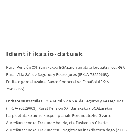
Identifikazio-datuak
Rural Pensión XXI Banakakoa BGAEaren entitate kudeatzailea: RGA
Rural Vida S.A. de Seguros y Reaseguros (IFK: A-78229663).
Entitate gordailuzaina: Banco Cooperativo Español (IFK: A-
79496055).
Entitate sustatzailea: RGA Rural Vida S.A. de Seguros y Reaseguros
(IFK: A-78229663). Rural Pensión XXI Banakakoa BGAEarekin
harpidetutako aurreikuspen-planak. Borondatezko Gizarte
Aurreikuspeneko Erakunde bat da, eta Euskadiko Gizarte
Aurreikuspeneko Erakundeen Erregistroan inskribatuta dago (211-G