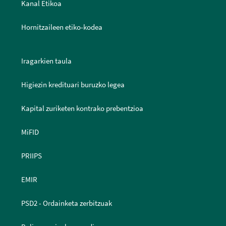
Kanal Etikoa
Hornitzaileen etiko-kodea
Iragarkien taula
Higiezin kredituari buruzko legea
Kapital zuriketen kontrako prebentzioa
MiFID
PRIIPS
EMIR
PSD2 - Ordainketa zerbitzuak