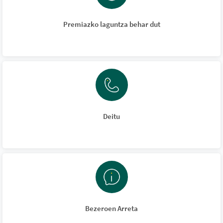
Premiazko laguntza behar dut
Deitu
Bezeroen Arreta