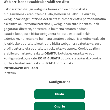
Web orri honek cookieak erabiltzen ditu
Jakinarazten dizugu webgune honek cookie propioak eta
hirugarrenenak erabiltzen dituela, helburu hauekin: Teknikoak,
webguneak ongi funtziona dezan eta zuri esperientzia pertsonalizatua
eskaintzeko. Pertsonalizatzekoak, webgunean zure lehentasunak
gogoraraz ditzaten, horretarako baimena ematen baduzu.
Estatistikoak, zure bisita webgunera helburu estatistikoekin
aztertzeko, horretarako baimena ematen baduzu. Marketinekoak edo
jokabideko publizitatekoak, zure bisita webgunera aztertzeko, zure
profila aztertu eta publizitatea eskaintzeko asmoz. Cookie guztien
erabilera onartzeko, sakatu
ONARTU
botoia; ez onartzeko edo
konfiguratzeko, sakatu
KONFIGURATU
botoia; eta aukerako cookie
guztiak baztertzeko, sakatu
UKATU
botoia. Sakatu
Lege-oharra
Cookien politika
Datuen babesa
Aldaketa-motak
INFORMAZIO GEHIAGO
lortzeko.
© Caja Rural de Navarra, 2026. Eskubide guztiak erreserbatuak.
Konfigurazioa
Ukatu
Izan bezero
Bezeroen sarbidea
Onartu