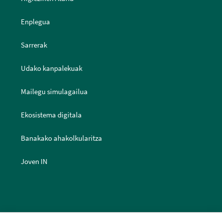
Enplegua
Sarrerak
Udako kanpalekuak
Mailegu simulagailua
Ekosistema digitala
Banakako ahakolkularitza
Joven IN