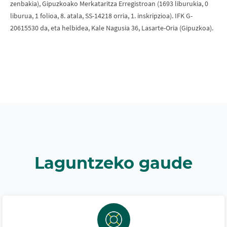
zenbakia), Gipuzkoako Merkataritza Erregistroan (1693 liburukia, 0
liburua, 1 folioa, 8. atala, SS-14218 orria, 1. inskripzioa). IFK G-
20615530 da, eta helbidea, Kale Nagusia 36, Lasarte-Oria (Gipuzkoa).
Laguntzeko gaude