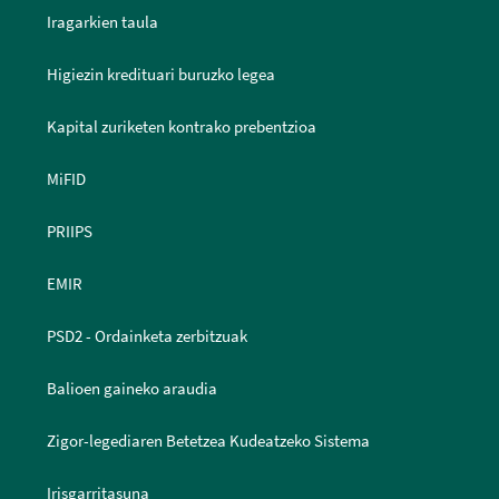
Iragarkien taula
Higiezin kredituari buruzko legea
Kapital zuriketen kontrako prebentzioa
MiFID
PRIIPS
EMIR
PSD2 - Ordainketa zerbitzuak
Balioen gaineko araudia
Zigor-legediaren Betetzea Kudeatzeko Sistema
Irisgarritasuna