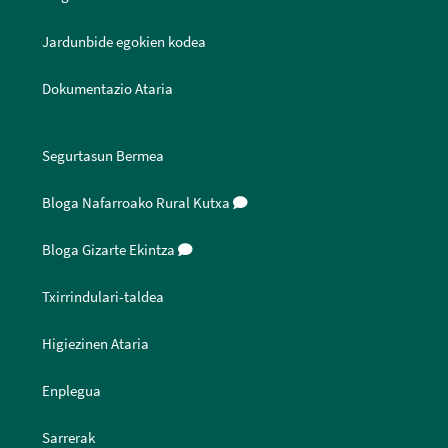
Jardunbide egokien kodea
Dokumentazio Ataria
Segurtasun Bermea
Bloga Nafarroako Rural Kutxa
Bloga Gizarte Ekintza
Txirrindulari-taldea
Higiezinen Ataria
Enplegua
Sarrerak