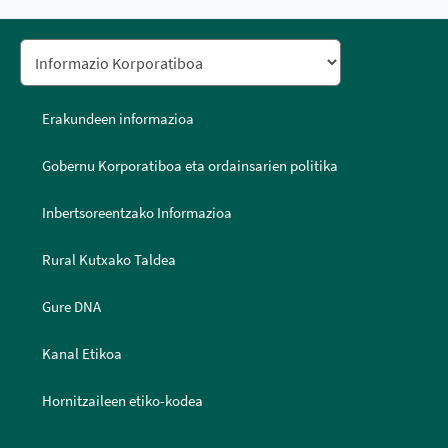
Erakundeen informazioa
Gobernu Korporatiboa eta ordainsarien politika
Inbertsoreentzako Informazioa
Rural Kutxako Taldea
Gure DNA
Kanal Etikoa
Hornitzaileen etiko-kodea