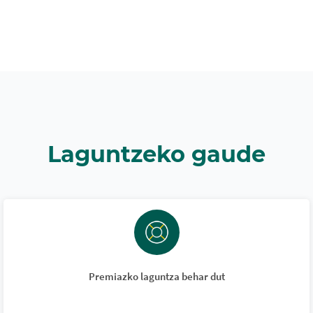
Laguntzeko gaude
Premiazko laguntza behar dut