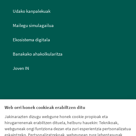
Udako kanpalekuak
Mailegu simulagailua
Ekosistema digitala
Banakako ahakolkularitza
Joven IN
Web orri honek cookieak erabiltzen ditu
Jakinarazten dizugu webgune honek cookie propioak eta
hirugarrenenak erabiltzen dituela, helburu hauekin: Teknikoak,
webguneak ongi funtziona dezan eta zuri esperientzia pertsonalizatua
eskaintzeko. Pertsonalizatzekoak, webgunean zure lehentasunak