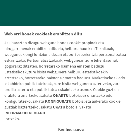
Web orri honek cookieak erabiltzen ditu
Jakinarazten dizugu webgune honek cookie propioak eta
hirugarrenenak erabiltzen dituela, helburu hauekin: Teknikoak,
webguneak ongi funtziona dezan eta zuri esperientzia pertsonalizatua
eskaintzeko. Pertsonalizatzekoak, webgunean zure lehentasunak
gogoraraz ditzaten, horretarako baimena ematen baduzu.
Estatistikoak, zure bisita webgunera helburu estatistikoekin
aztertzeko, horretarako baimena ematen baduzu. Marketinekoak edo
jokabideko publizitatekoak, zure bisita webgunera aztertzeko, zure
profila aztertu eta publizitatea eskaintzeko asmoz. Cookie guztien
erabilera onartzeko, sakatu
ONARTU
botoia; ez onartzeko edo
konfiguratzeko, sakatu
KONFIGURATU
botoia; eta aukerako cookie
guztiak baztertzeko, sakatu
UKATU
botoia. Sakatu
Lege-oharra
Cookien politika
Datuen babesa
Aldaketa-motak
INFORMAZIO GEHIAGO
lortzeko.
© Caja Rural de Navarra, 2026. Eskubide guztiak erreserbatuak.
Konfigurazioa