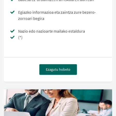
Egiazko informazioa eta zaintza zure bezero-
zorroari begira
Nazio edo nazioarte mailako estaldura
(*)
Ezagutu hobeto