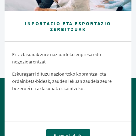
INPORTAZIO ETA ESPORTAZIO
ZERBITZUAK
Erraztasunak zure nazioarteko enpresa edo
negozioarentzat
Eskuragarri dituzu nazioarteko kobrantza- eta
ordainketa-bideak, zauden lekuan zaudela zeure
bezeroei erraztasunak eskaintzeko.
Ezagutu hobeto