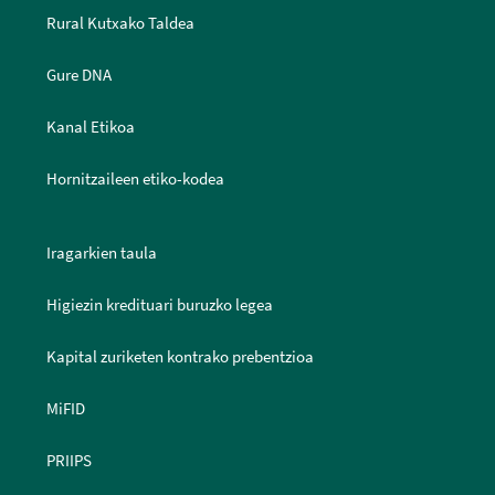
Rural Kutxako Taldea
Gure DNA
Kanal Etikoa
Hornitzaileen etiko-kodea
Iragarkien taula
Higiezin kredituari buruzko legea
Kapital zuriketen kontrako prebentzioa
MiFID
PRIIPS