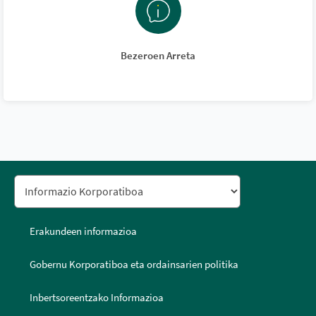
Bezeroen Arreta
Erakundeen informazioa
Gobernu Korporatiboa eta ordainsarien politika
Inbertsoreentzako Informazioa