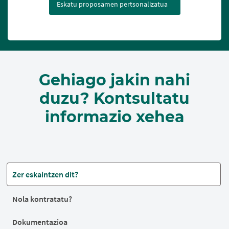
Eskatu proposamen pertsonalizatua
Gehiago jakin nahi
duzu? Kontsultatu
informazio xehea
Zer eskaintzen dit?
Nola kontratatu?
Dokumentazioa