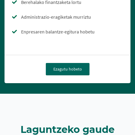
Berehalako finantzaketa lortu
Administrazio-eragiketak murriztu
Enpresaren balantze-egitura hobetu
Ezagutu hobeto
Laguntzeko gaude