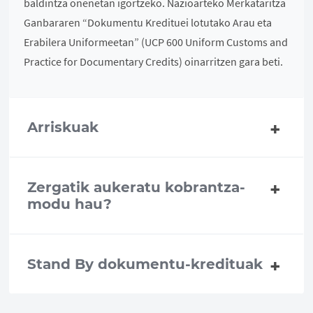
baldintza onenetan igortzeko. Nazioarteko Merkataritza
Ganbararen “Dokumentu Kredituei lotutako Arau eta
Erabilera Uniformeetan” (UCP 600 Uniform Customs and
Practice for Documentary Credits) oinarritzen gara beti.
Arriskuak
Zergatik aukeratu kobrantza-
modu hau?
Stand By dokumentu-kredituak