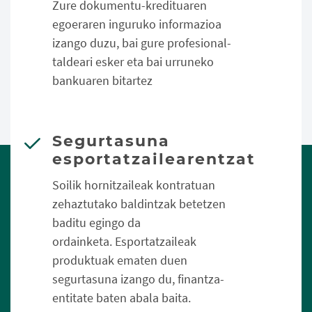
Zure dokumentu-kredituaren
egoeraren inguruko informazioa
izango duzu, bai gure profesional-
taldeari esker eta bai urruneko
bankuaren bitartez
Segurtasuna
esportatzailearentzat
Soilik hornitzaileak kontratuan
zehaztutako baldintzak betetzen
baditu egingo da
ordainketa. Esportatzaileak
produktuak ematen duen
segurtasuna izango du, finantza-
entitate baten abala baita.