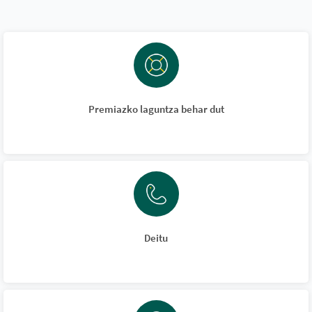
Premiazko laguntza behar dut
Deitu