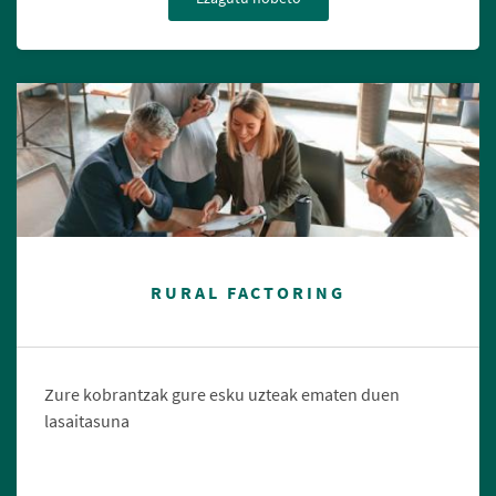
RURAL FACTORING
Zure kobrantzak gure esku uzteak ematen duen
lasaitasuna