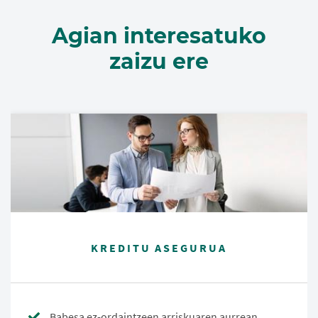
Agian interesatuko
zaizu ere
KREDITU ASEGURUA
Babesa ez-ordaintzeen arriskuaren aurrean