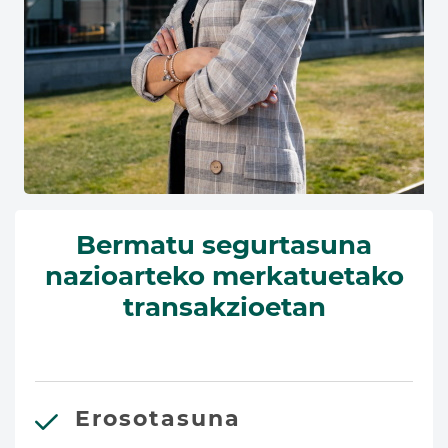
Bermatu segurtasuna
nazioarteko merkatuetako
transakzioetan
Erosotasuna