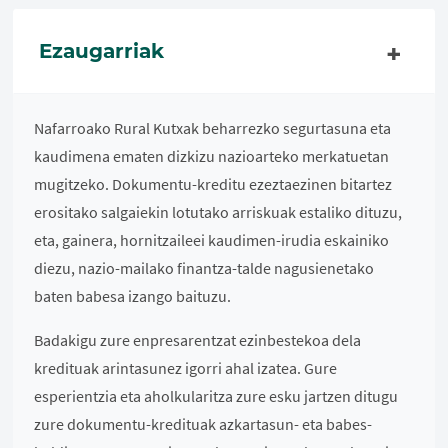
Ezaugarriak
Nafarroako Rural Kutxak beharrezko segurtasuna eta
kaudimena ematen dizkizu nazioarteko merkatuetan
mugitzeko. Dokumentu-kreditu ezeztaezinen bitartez
erositako salgaiekin lotutako arriskuak estaliko dituzu,
eta, gainera, hornitzaileei kaudimen-irudia eskainiko
diezu, nazio-mailako finantza-talde nagusienetako
baten babesa izango baituzu.
Badakigu zure enpresarentzat ezinbestekoa dela
kredituak arintasunez igorri ahal izatea. Gure
esperientzia eta aholkularitza zure esku jartzen ditugu
zure dokumentu-kredituak azkartasun- eta babes-