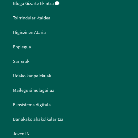
Bloga Gizarte Ekintza
Txirrindulari-taldea
Higiezinen Ataria
Enplegua
Sarrerak
Udako kanpalekuak
Mailegu simulagailua
Ekosistema digitala
Banakako ahakolkularitza
Joven IN