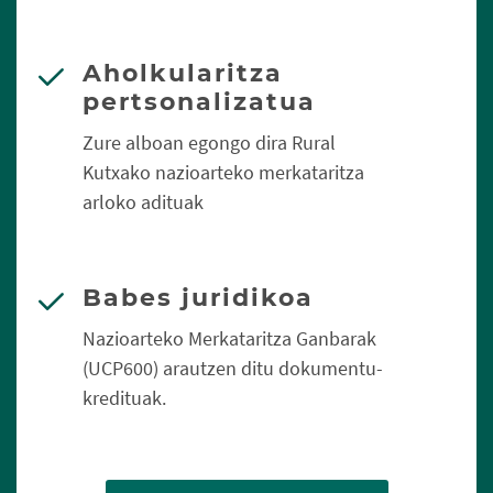
Aholkularitza
pertsonalizatua
Zure alboan egongo dira Rural
Kutxako nazioarteko merkataritza
arloko adituak
Babes juridikoa
Nazioarteko Merkataritza Ganbarak
(UCP600) arautzen ditu dokumentu-
kredituak.