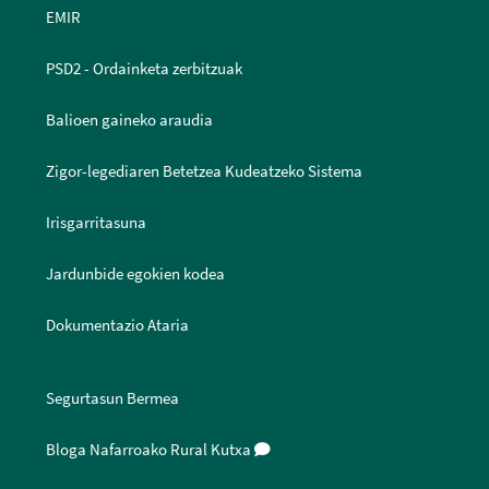
EMIR
PSD2 - Ordainketa zerbitzuak
Balioen gaineko araudia
Zigor-legediaren Betetzea Kudeatzeko Sistema
Irisgarritasuna
Jardunbide egokien kodea
Dokumentazio Ataria
Segurtasun Bermea
Bloga Nafarroako Rural Kutxa