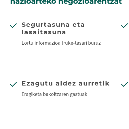
nazioarteko negozioarentzat
Segurtasuna eta
lasaitasuna
Lortu informazioa truke-tasari buruz
Ezagutu aldez aurretik
Eragiketa bakoitzaren gastuak