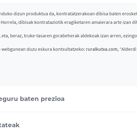
gunduko dizun produktua da, kontratatzerakoan dibisa baten eroske
. Horrela, dibisak kontrataziotik eragiketaren amaierara arte izan di
eta, beraz, truke-tasaren gorabeherak aldekoak izan arren, ezingo
o webgunean duzu eskura kontsultatzeko:
ruralkutxa.com
, “Alderd
seguru baten prezioa
tateak