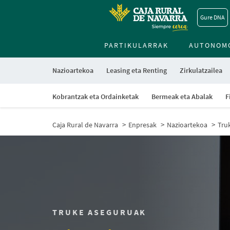
Gure DNA
PARTIKULARRAK
AUTONOM
Nazioartekoa
Leasing eta Renting
Zirkulatzailea
Kobrantzak eta Ordainketak
Bermeak eta Abalak
F
Caja Rural de Navarra
Enpresak
Nazioartekoa
Tru
TRUKE ASEGURUAK