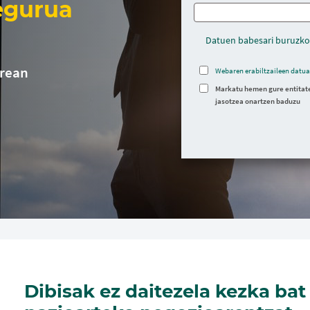
egurua
Datuen babesari buruzko
rrean
Webaren erabiltzaileen datua
Markatu hemen gure entitate
jasotzea onartzen baduzu
Dibisak ez daitezela kezka bat