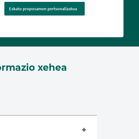
Eskatu proposamen pertsonalizatua
ormazio xehea