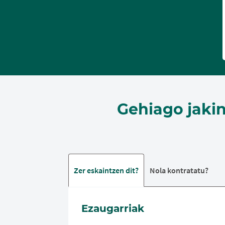
Gehiago jaki
Zer eskaintzen dit?
Nola kontratatu?
Ezaugarriak