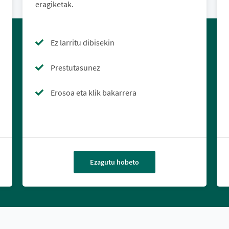
eragiketak.
Ez larritu dibisekin
Prestutasunez
Erosoa eta klik bakarrera
Ezagutu hobeto