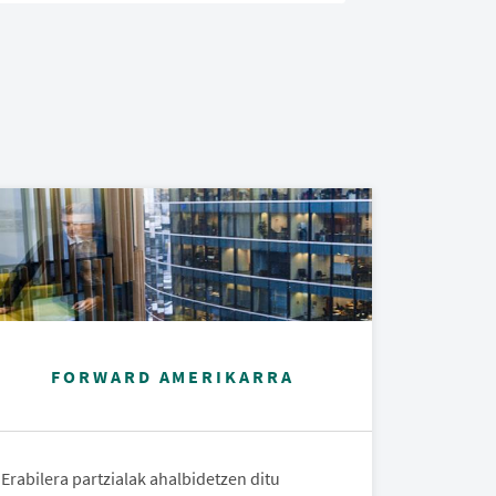
e
FORWARD AMERIKARRA
Erabilera partzialak ahalbidetzen ditu