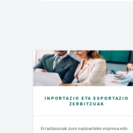
INPORTAZIO ETA ESPORTAZIO
ZERBITZUAK
Erraztasunak zure nazioarteko enpresa edo