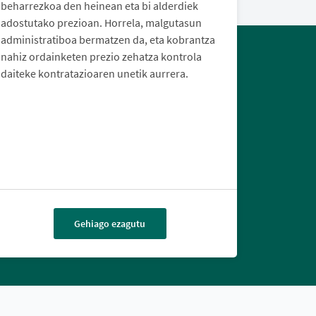
beharrezkoa den heinean eta bi alderdiek
adostutako prezioan. Horrela, malgutasun
administratiboa bermatzen da, eta kobrantza
nahiz ordainketen prezio zehatza kontrola
daiteke kontratazioaren unetik aurrera.
Gehiago ezagutu