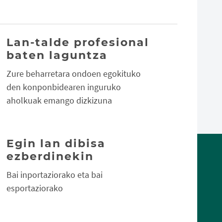
Lan-talde profesional
baten laguntza
Zure beharretara ondoen egokituko
den konponbidearen inguruko
aholkuak emango dizkizuna
Egin lan dibisa
ezberdinekin
Bai inportaziorako eta bai
esportaziorako