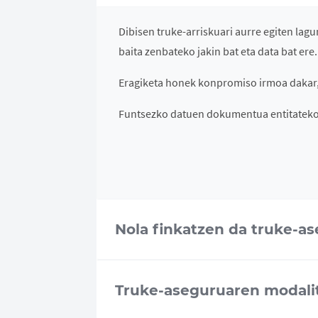
Dibisen truke-arriskuari aurre egiten la
baita zenbateko jakin bat eta data bat ere
Eragiketa honek konpromiso irmoa dakar, 
Funtsezko datuen dokumentua entitatek
Nola finkatzen da truke-a
Truke-aseguruaren modali