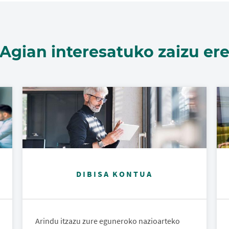
Agian interesatuko zaizu er
DIBISA KONTUA
Arindu itzazu zure eguneroko nazioarteko