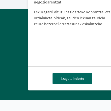
negozioarentzat
Eskuragarri dituzu nazioarteko kobrantza- eta
ordainketa-bideak, zauden lekuan zaudela
zeure bezeroei erraztasunak eskaintzeko.
Ezagutu hobeto