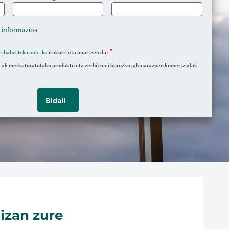
 informazioa
k babesteko politika
irakurri eta onartzen dut
ak merkaturatutako produktu eta zerbitzuei buruzko jakinarazpen komertzialak
Bidali
 izan zure