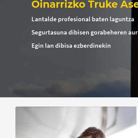
Oinarrizko Truke As
Lantalde profesional baten laguntza
Segurtasuna dibisen gorabeheren au
Egin lan dibisa ezberdinekin