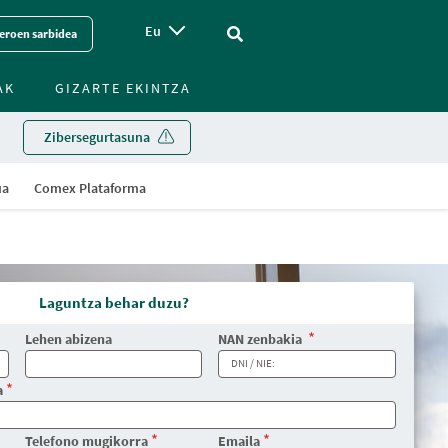
Eu
Vinculo - Buscar en la web
eroen sarbidea
AK
GIZARTE EKINTZA
Zibersegurtasuna
ua
Comex Plataforma
Laguntza behar duzu?
Lehen abizena
NAN zenbakia
a
Telefono mugikorra
Emaila