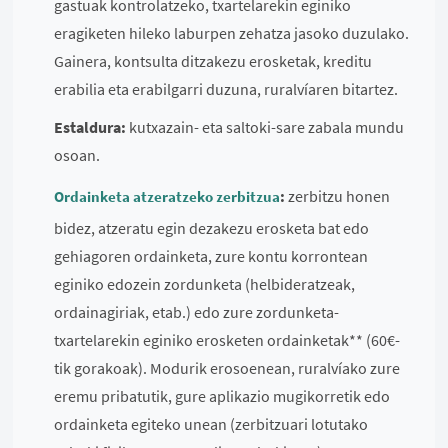
gastuak kontrolatzeko, txartelarekin eginiko
eragiketen hileko laburpen zehatza jasoko duzulako.
Gainera, kontsulta ditzakezu erosketak, kreditu
erabilia eta erabilgarri duzuna, ruralvíaren bitartez.
Estaldura:
kutxazain- eta saltoki-sare zabala mundu
osoan.
:
zerbitzu honen
Ordainketa atzeratzeko zerbitzua
bidez, atzeratu egin dezakezu erosketa bat edo
gehiagoren ordainketa, zure kontu korrontean
eginiko edozein zordunketa (helbideratzeak,
ordainagiriak, etab.) edo zure zordunketa-
txartelarekin eginiko erosketen ordainketak** (60€-
tik gorakoak). Modurik erosoenean, ruralvíako zure
eremu pribatutik, gure aplikazio mugikorretik edo
ordainketa egiteko unean (zerbitzuari lotutako