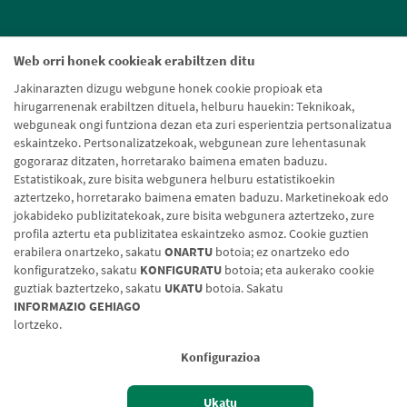
Web orri honek cookieak erabiltzen ditu
Jakinarazten dizugu webgune honek cookie propioak eta
hirugarrenenak erabiltzen dituela, helburu hauekin: Teknikoak,
webguneak ongi funtziona dezan eta zuri esperientzia pertsonalizatua
eskaintzeko. Pertsonalizatzekoak, webgunean zure lehentasunak
gogoraraz ditzaten, horretarako baimena ematen baduzu.
Estatistikoak, zure bisita webgunera helburu estatistikoekin
aztertzeko, horretarako baimena ematen baduzu. Marketinekoak edo
jokabideko publizitatekoak, zure bisita webgunera aztertzeko, zure
profila aztertu eta publizitatea eskaintzeko asmoz. Cookie guztien
erabilera onartzeko, sakatu
ONARTU
botoia; ez onartzeko edo
konfiguratzeko, sakatu
KONFIGURATU
botoia; eta aukerako cookie
guztiak baztertzeko, sakatu
UKATU
botoia. Sakatu
Lege-oharra
Cookien politika
Datuen babesa
Aldaketa-motak
INFORMAZIO GEHIAGO
lortzeko.
© Caja Rural de Navarra, 2026. Eskubide guztiak erreserbatuak.
Konfigurazioa
Ukatu