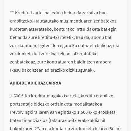
** Kreditu-txartel bat eduki behar da zerbitzu hau
erabiltzeko. Hautatutako mugimenduaren zenbatekoa
kuotetan atzeratzeko, konturako intsuldaketa bat egin
behar da zure kreditu-txarteletik; hau da, abonu bat
zure kontuan, egiten den eguneko dataz eta balioaz, eta
zordunketa bat zure txartelean, atzeratutako
zenbatekoaz, zure kontratuaren baldintzen arabera
(kasu bakoitzean adieraziko dizkizugunak).
ADIBIDE ADIERAZGARRIA
1.500 €-ko kreditu-mugako txartela, kreditu erabiliko
portzentaje bidezko ordainketa-modalitatekoa
(revolving):irailaren 9an egindako 1.500 €-ko erosketa
baten finantziazioa (fakturazio-itxierako aldia hil
bakoitzaren 27an eta kuotaren zordunketa hilaren 5ean)