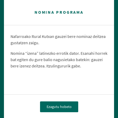
NOMINA PROGRAMA
Nafarroako Rural Kutxan gauzei bere nominaz deitzea
gustatzen zaigu.
Nomina “izena” latinezko errotik dator. Esanahi horrek
bat egiten du gure balio nagusietako batekin: gauzei
bere izenez deitzea. Itzulingururik gabe.
Ezagutu hobeto