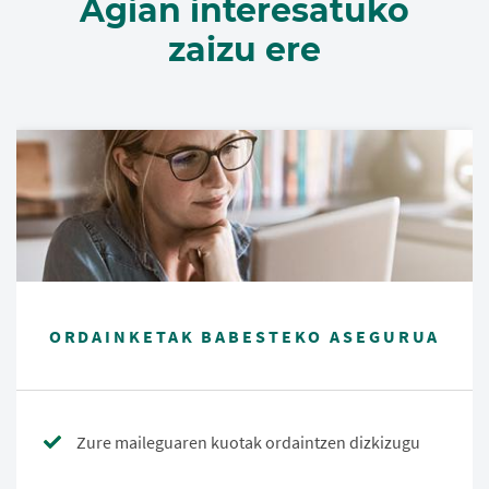
Agian interesatuko
zaizu ere
ORDAINKETAK BABESTEKO ASEGURUA
Zure maileguaren kuotak ordaintzen dizkizugu