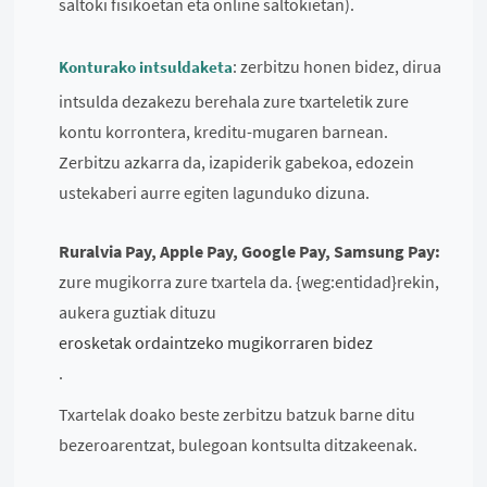
saltoki fisikoetan eta online saltokietan).
: zerbitzu honen bidez, dirua
Konturako intsuldaketa
intsulda dezakezu berehala zure txarteletik zure
kontu korrontera, kreditu-mugaren barnean.
Zerbitzu azkarra da, izapiderik gabekoa, edozein
ustekaberi aurre egiten lagunduko dizuna.
Ruralvia Pay, Apple Pay, Google Pay, Samsung Pay:
zure mugikorra zure txartela da. {weg:entidad}rekin,
aukera guztiak dituzu
erosketak ordaintzeko mugikorraren bidez
.
Txartelak doako beste zerbitzu batzuk barne ditu
bezeroarentzat, bulegoan kontsulta ditzakeenak.