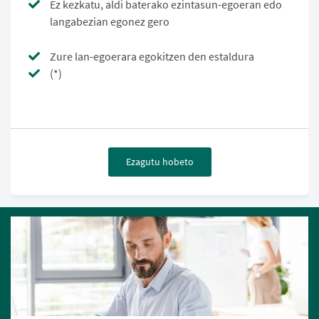
Ez kezkatu, aldi baterako ezintasun-egoeran edo
langabezian egonez gero
Zure lan-egoerara egokitzen den estaldura
(*)
Ezagutu hobeto