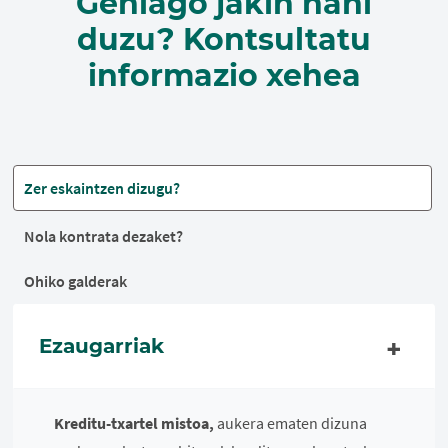
Gehiago jakin nahi
duzu? Kontsultatu
informazio xehea
Zer eskaintzen dizugu?
Nola kontrata dezaket?
Ohiko galderak
Ezaugarriak
Kreditu-txartel mistoa,
aukera ematen dizuna