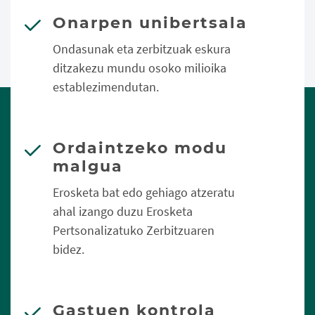
Onarpen unibertsala
Ondasunak eta zerbitzuak eskura
ditzakezu mundu osoko milioika
establezimendutan.
Ordaintzeko modu
malgua
Erosketa bat edo gehiago atzeratu
ahal izango duzu Erosketa
Pertsonalizatuko Zerbitzuaren
bidez.
Gastuen kontrola