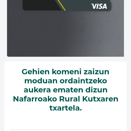
Gehien komeni zaizun
moduan ordaintzeko
aukera ematen dizun
Nafarroako Rural Kutxaren
txartela.