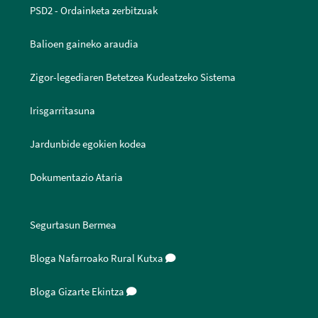
PSD2 - Ordainketa zerbitzuak
Balioen gaineko araudia
Zigor-legediaren Betetzea Kudeatzeko Sistema
Irisgarritasuna
Jardunbide egokien kodea
Dokumentazio Ataria
Segurtasun Bermea
Bloga Nafarroako Rural Kutxa
Bloga Gizarte Ekintza