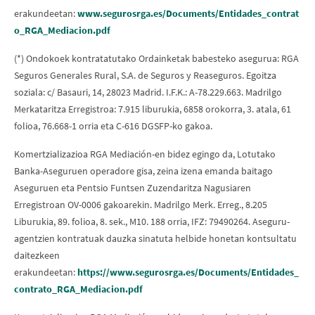
erakundeetan:
www.segurosrga.es/Documents/Entidades_contrat
o_RGA_Mediacion.pdf
(*) Ondokoek kontratatutako Ordainketak babesteko asegurua: RGA
Seguros Generales Rural, S.A. de Seguros y Reaseguros. Egoitza
soziala: c/ Basauri, 14, 28023 Madrid. I.F.K.: A-78.229.663. Madrilgo
Merkataritza Erregistroa: 7.915 liburukia, 6858 orokorra, 3. atala, 61
folioa, 76.668-1 orria eta C-616 DGSFP-ko gakoa.
Komertzializazioa RGA Mediación-en bidez egingo da, Lotutako
Banka-Aseguruen operadore gisa, zeina izena emanda baitago
Aseguruen eta Pentsio Funtsen Zuzendaritza Nagusiaren
Erregistroan OV-0006 gakoarekin. Madrilgo Merk. Erreg., 8.205
Liburukia, 89. folioa, 8. sek., M10. 188 orria, IFZ: 79490264. Aseguru-
agentzien kontratuak dauzka sinatuta helbide honetan kontsultatu
daitezkeen
erakundeetan:
https://www.segurosrga.es/Documents/Entidades_
contrato_RGA_Mediacion.pdf