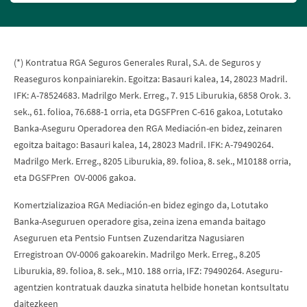
(*) Kontratua RGA Seguros Generales Rural, S.A. de Seguros y
Reaseguros konpainiarekin. Egoitza: Basauri kalea, 14, 28023 Madril.
IFK: A-78524683. Madrilgo Merk. Erreg., 7. 915 Liburukia, 6858 Orok. 3.
sek., 61. folioa, 76.688-1 orria, eta DGSFPren C-616 gakoa, Lotutako
Banka-Aseguru Operadorea den RGA Mediación-en bidez, zeinaren
egoitza baitago: Basauri kalea, 14, 28023 Madril. IFK: A-79490264.
Madrilgo Merk. Erreg., 8205 Liburukia, 89. folioa, 8. sek., M10188 orria,
eta DGSFPren OV-0006 gakoa.
Komertzializazioa RGA Mediación-en bidez egingo da, Lotutako
Banka-Aseguruen operadore gisa, zeina izena emanda baitago
Aseguruen eta Pentsio Funtsen Zuzendaritza Nagusiaren
Erregistroan OV-0006 gakoarekin. Madrilgo Merk. Erreg., 8.205
Liburukia, 89. folioa, 8. sek., M10. 188 orria, IFZ: 79490264. Aseguru-
agentzien kontratuak dauzka sinatuta helbide honetan kontsultatu
daitezkeen