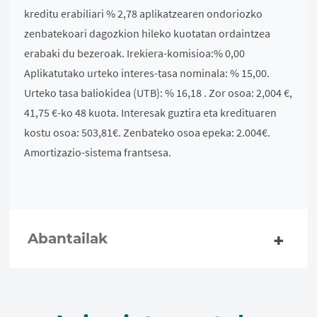
kreditu erabiliari % 2,78 aplikatzearen ondoriozko
zenbatekoari dagozkion hileko kuotatan ordaintzea
erabaki du bezeroak. Irekiera-komisioa:% 0,00
Aplikatutako urteko interes-tasa nominala: % 15,00.
Urteko tasa baliokidea (UTB): % 16,18 . Zor osoa: 2,004 €,
41,75 €-ko 48 kuota. Interesak guztira eta kredituaren
kostu osoa: 503,81€. Zenbateko osoa epeka: 2.004€.
Amortizazio-sistema frantsesa.
Abantailak