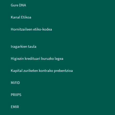
Gure DNA
Kanal Etikoa
Hornitzaileen etiko-kodea
Iragarkien taula
Higiezin kredituari buruzko legea
Kapital zuriketen kontrako prebentzioa
MiFID
PRIIPS
EMIR