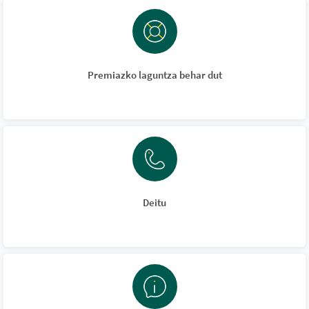
Premiazko laguntza behar dut
Deitu