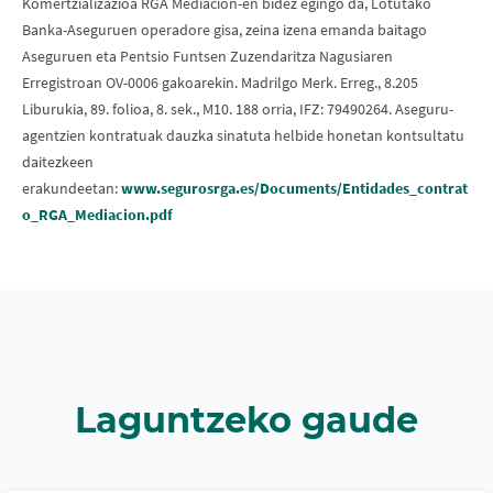
Komertzializazioa RGA Mediación-en bidez egingo da, Lotutako
Banka-Aseguruen operadore gisa, zeina izena emanda baitago
Aseguruen eta Pentsio Funtsen Zuzendaritza Nagusiaren
Erregistroan OV-0006 gakoarekin. Madrilgo Merk. Erreg., 8.205
Liburukia, 89. folioa, 8. sek., M10. 188 orria, IFZ: 79490264. Aseguru-
agentzien kontratuak dauzka sinatuta helbide honetan kontsultatu
daitezkeen
erakundeetan:
www.segurosrga.es/Documents/Entidades_contrat
o_RGA_Mediacion.pdf
Laguntzeko gaude