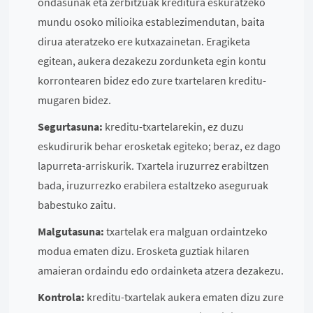
ondasunak eta zerbitzuak kreditura eskuratzeko
mundu osoko milioika establezimendutan, baita
dirua ateratzeko ere kutxazainetan. Eragiketa
egitean, aukera dezakezu zordunketa egin kontu
korrontearen bidez edo zure txartelaren kreditu-
mugaren bidez.
Segurtasuna:
kreditu-txartelarekin, ez duzu
eskudirurik behar erosketak egiteko; beraz, ez dago
lapurreta-arriskurik. Txartela iruzurrez erabiltzen
bada, iruzurrezko erabilera estaltzeko aseguruak
babestuko zaitu.
Malgutasuna:
txartelak era malguan ordaintzeko
modua ematen dizu. Erosketa guztiak hilaren
amaieran ordaindu edo ordainketa atzera dezakezu.
Kontrola:
kreditu-txartelak aukera ematen dizu zure