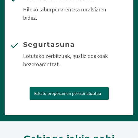
Hileko laburpenaren eta ruralvíaren
bidez.
Segurtasuna
Lotutako zerbitzuak, guztiz doakoak
bezeroarentzat.
Eskatu proposamen pertsonalizatua