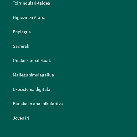
Txirrindulari-taldea
Higiezinen Ataria
Enplegua
Sarrerak
Udako kanpalekuak
Mailegu simulagailua
Ekosistema digitala
Banakako ahakolkularitza
Joven IN