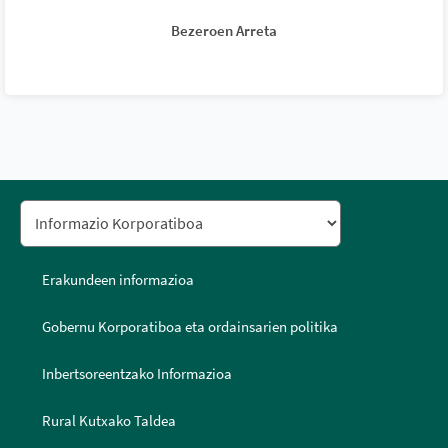
Bezeroen Arreta
Erakundeen informazioa
Gobernu Korporatiboa eta ordainsarien politika
Inbertsoreentzako Informazioa
Rural Kutxako Taldea